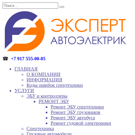
Перейти
Search
к
for:
содержанию
☎
+7 917 555-00-05
ГЛАВНАЯ
О КОМПАНИИ
ИНФОРМАЦИЯ
Коды ошибок спецтехники
УСЛУГИ
ЭБУ и контроллеры
РЕМОНТ ЭБУ
Ремонт ЭБУ спецтехники
Ремонт ЭБУ грузовиков
Ремонт ЭБУ автобуса
Ремонт судовой электроники
Спецтехника
Грузовые автомобили