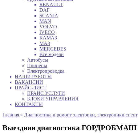
RENAULT
DAF
SCANIA
MAN
VOLVO
IVECO
КАМАЗ
МАЗ
MERCEDES
Все модели
Автобусы
Прицепы
Электропроводка
НАШИ РАБОТЫ
ВАКАНСИИ
ПРАЙС-ЛИСТ
ПРАЙС УСЛУГИ
БЛОКИ УПРАВЛЕНИЯ
КОНТАКТЫ
Главная
»
Диагностика и ремонт электрики, электроники спец
Выездная диагностика ГОРДРОБМАШ