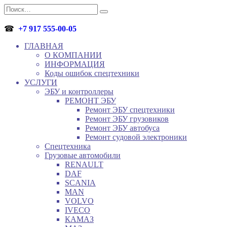
Перейти
Search
к
for:
содержанию
☎
+7 917 555-00-05
ГЛАВНАЯ
О КОМПАНИИ
ИНФОРМАЦИЯ
Коды ошибок спецтехники
УСЛУГИ
ЭБУ и контроллеры
РЕМОНТ ЭБУ
Ремонт ЭБУ спецтехники
Ремонт ЭБУ грузовиков
Ремонт ЭБУ автобуса
Ремонт судовой электроники
Спецтехника
Грузовые автомобили
RENAULT
DAF
SCANIA
MAN
VOLVO
IVECO
КАМАЗ