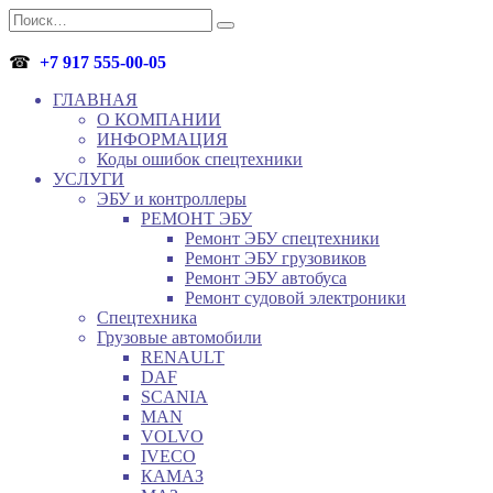
Перейти
Search
к
for:
содержанию
☎
+7 917 555-00-05
ГЛАВНАЯ
О КОМПАНИИ
ИНФОРМАЦИЯ
Коды ошибок спецтехники
УСЛУГИ
ЭБУ и контроллеры
РЕМОНТ ЭБУ
Ремонт ЭБУ спецтехники
Ремонт ЭБУ грузовиков
Ремонт ЭБУ автобуса
Ремонт судовой электроники
Спецтехника
Грузовые автомобили
RENAULT
DAF
SCANIA
MAN
VOLVO
IVECO
КАМАЗ