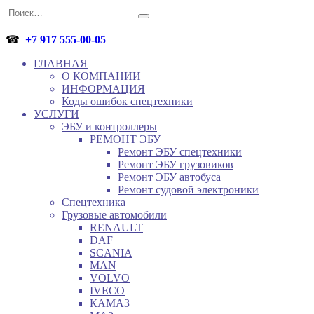
Перейти
Search
к
for:
содержанию
☎
+7 917 555-00-05
ГЛАВНАЯ
О КОМПАНИИ
ИНФОРМАЦИЯ
Коды ошибок спецтехники
УСЛУГИ
ЭБУ и контроллеры
РЕМОНТ ЭБУ
Ремонт ЭБУ спецтехники
Ремонт ЭБУ грузовиков
Ремонт ЭБУ автобуса
Ремонт судовой электроники
Спецтехника
Грузовые автомобили
RENAULT
DAF
SCANIA
MAN
VOLVO
IVECO
КАМАЗ