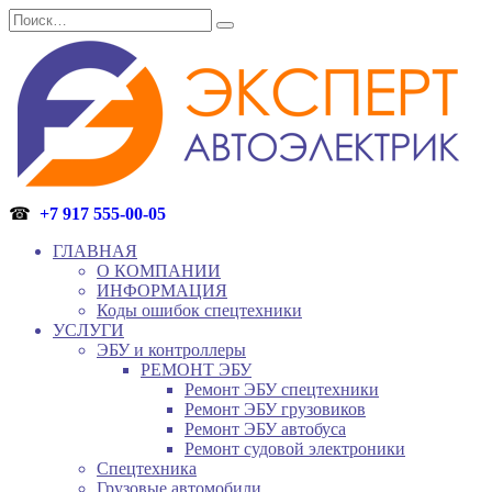
Перейти
Search
к
for:
содержанию
☎
+7 917 555-00-05
ГЛАВНАЯ
О КОМПАНИИ
ИНФОРМАЦИЯ
Коды ошибок спецтехники
УСЛУГИ
ЭБУ и контроллеры
РЕМОНТ ЭБУ
Ремонт ЭБУ спецтехники
Ремонт ЭБУ грузовиков
Ремонт ЭБУ автобуса
Ремонт судовой электроники
Спецтехника
Грузовые автомобили