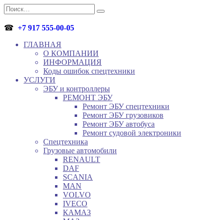
Перейти
Search
к
for:
содержанию
☎
+7 917 555-00-05
ГЛАВНАЯ
О КОМПАНИИ
ИНФОРМАЦИЯ
Коды ошибок спецтехники
УСЛУГИ
ЭБУ и контроллеры
РЕМОНТ ЭБУ
Ремонт ЭБУ спецтехники
Ремонт ЭБУ грузовиков
Ремонт ЭБУ автобуса
Ремонт судовой электроники
Спецтехника
Грузовые автомобили
RENAULT
DAF
SCANIA
MAN
VOLVO
IVECO
КАМАЗ