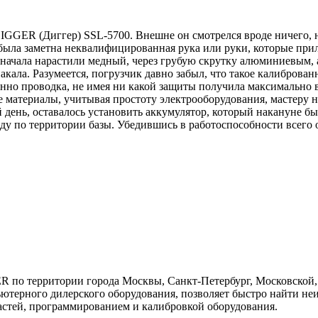
GGER (Диггер) SSL-5700. Внешне он смотрелся вроде ничего, но
была заметна неквалифицированная рука или руки, которые прил
 сначала нарастили медный, через грубую скрутку алюминиевым, 
накала. Разумеется, погрузчик давно забыл, что такое калибров
венно проводка, не имея ни какой защиты получила максимальн
 материалы, учитывая простоту электрооборудования, мастеру н
ень, оставалось установить аккумулятор, который накануне был
ду по территории базы. Убедившись в работоспособности всего
 по территории города Москвы, Санкт-Петербург, Московской,
терного дилерского оборудования, позволяет быстро найти неи
частей, программированием и калибровкой оборудования.