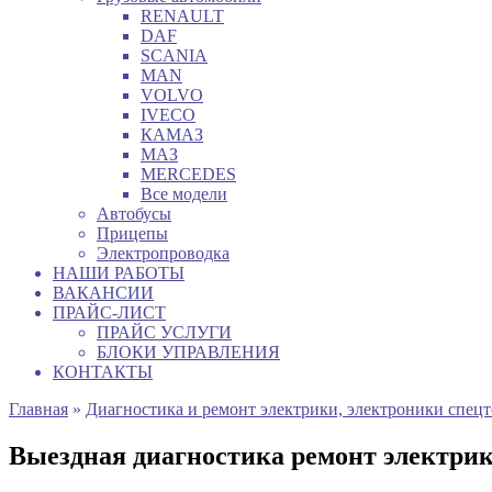
RENAULT
DAF
SCANIA
MAN
VOLVO
IVECO
КАМАЗ
МАЗ
MERCEDES
Все модели
Автобусы
Прицепы
Электропроводка
НАШИ РАБОТЫ
ВАКАНСИИ
ПРАЙС-ЛИСТ
ПРАЙС УСЛУГИ
БЛОКИ УПРАВЛЕНИЯ
КОНТАКТЫ
Главная
»
Диагностика и ремонт электрики, электроники спец
Выездная диагностика ремонт электр