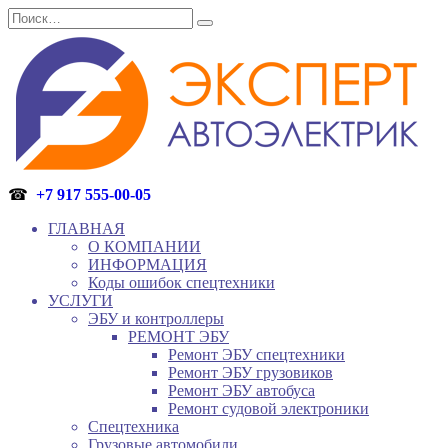
Перейти
Search
к
for:
содержанию
☎
+7 917 555-00-05
ГЛАВНАЯ
О КОМПАНИИ
ИНФОРМАЦИЯ
Коды ошибок спецтехники
УСЛУГИ
ЭБУ и контроллеры
РЕМОНТ ЭБУ
Ремонт ЭБУ спецтехники
Ремонт ЭБУ грузовиков
Ремонт ЭБУ автобуса
Ремонт судовой электроники
Спецтехника
Грузовые автомобили