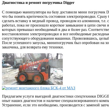
Диагностика и ремонт погрузчика Digger
С помощью манипулятора на базу доставили мини погрузчик DI
что бы понять критичность состояния электропроводки. Сразу 
сделать вставку в медный провод, проводом из алюминия, т.е.
работал, пока не произошло короткое замыкание в цепи свечи 
которых превышал необходимый в два и более раз. Соответст
восстановлении электропроводки и все необходимые расходные
сопутствующего оборудования машинки. Провозившись, целый д
После успешного запуска, минипогрузчик был опробован на хо
заказчика, для возврата ему техники.
Предлагаем услуги выездной диагностики спецтехники DIGGER
опыт наших диагностов и наличие специализированного компью
Устранение, если это необходимо, производится с заменой зап