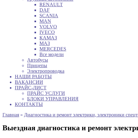
RENAULT
DAF
SCANIA
MAN
VOLVO
IVECO
КАМАЗ
МАЗ
MERCEDES
Все модели
Автобусы
Прицепы
Электропроводка
НАШИ РАБОТЫ
ВАКАНСИИ
ПРАЙС-ЛИСТ
ПРАЙС УСЛУГИ
БЛОКИ УПРАВЛЕНИЯ
КОНТАКТЫ
Главная
»
Диагностика и ремонт электрики, электроники спец
Выездная диагностика и ремонт элек