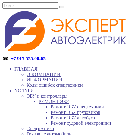
Перейти
Search
к
for:
содержанию
☎
+7 917 555-00-05
ГЛАВНАЯ
О КОМПАНИИ
ИНФОРМАЦИЯ
Коды ошибок спецтехники
УСЛУГИ
ЭБУ и контроллеры
РЕМОНТ ЭБУ
Ремонт ЭБУ спецтехники
Ремонт ЭБУ грузовиков
Ремонт ЭБУ автобуса
Ремонт судовой электроники
Спецтехника
Грузовые автомобили