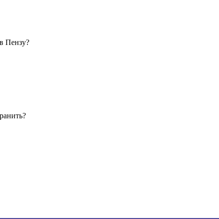
 в Пензу?
транить?