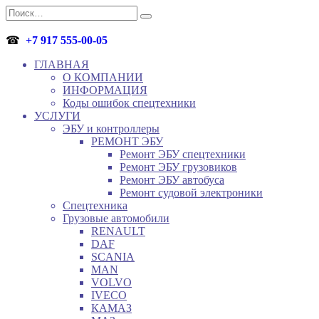
Перейти
Search
к
for:
содержанию
☎
+7 917 555-00-05
ГЛАВНАЯ
О КОМПАНИИ
ИНФОРМАЦИЯ
Коды ошибок спецтехники
УСЛУГИ
ЭБУ и контроллеры
РЕМОНТ ЭБУ
Ремонт ЭБУ спецтехники
Ремонт ЭБУ грузовиков
Ремонт ЭБУ автобуса
Ремонт судовой электроники
Спецтехника
Грузовые автомобили
RENAULT
DAF
SCANIA
MAN
VOLVO
IVECO
КАМАЗ