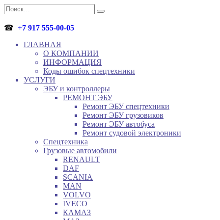
Перейти
Search
к
for:
содержанию
☎
+7 917 555-00-05
ГЛАВНАЯ
О КОМПАНИИ
ИНФОРМАЦИЯ
Коды ошибок спецтехники
УСЛУГИ
ЭБУ и контроллеры
РЕМОНТ ЭБУ
Ремонт ЭБУ спецтехники
Ремонт ЭБУ грузовиков
Ремонт ЭБУ автобуса
Ремонт судовой электроники
Спецтехника
Грузовые автомобили
RENAULT
DAF
SCANIA
MAN
VOLVO
IVECO
КАМАЗ