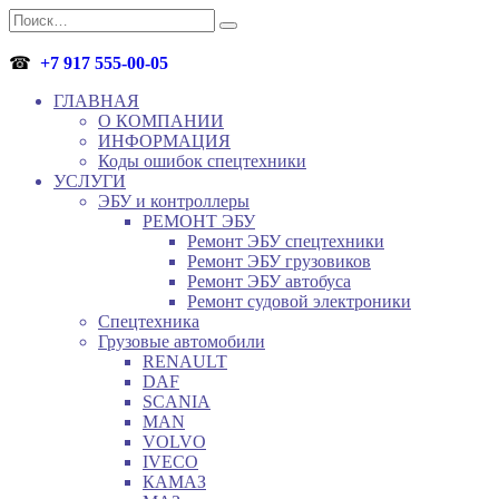
Перейти
Search
к
for:
содержанию
☎
+7 917 555-00-05
ГЛАВНАЯ
О КОМПАНИИ
ИНФОРМАЦИЯ
Коды ошибок спецтехники
УСЛУГИ
ЭБУ и контроллеры
РЕМОНТ ЭБУ
Ремонт ЭБУ спецтехники
Ремонт ЭБУ грузовиков
Ремонт ЭБУ автобуса
Ремонт судовой электроники
Спецтехника
Грузовые автомобили
RENAULT
DAF
SCANIA
MAN
VOLVO
IVECO
КАМАЗ