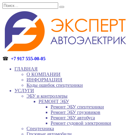
Перейти
Search
к
for:
содержанию
☎
+7 917 555-00-05
ГЛАВНАЯ
О КОМПАНИИ
ИНФОРМАЦИЯ
Коды ошибок спецтехники
УСЛУГИ
ЭБУ и контроллеры
РЕМОНТ ЭБУ
Ремонт ЭБУ спецтехники
Ремонт ЭБУ грузовиков
Ремонт ЭБУ автобуса
Ремонт судовой электроники
Спецтехника
Грузовые автомобили