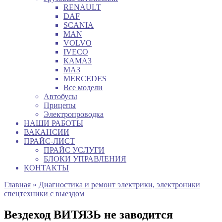
RENAULT
DAF
SCANIA
MAN
VOLVO
IVECO
КАМАЗ
МАЗ
MERCEDES
Все модели
Автобусы
Прицепы
Электропроводка
НАШИ РАБОТЫ
ВАКАНСИИ
ПРАЙС-ЛИСТ
ПРАЙС УСЛУГИ
БЛОКИ УПРАВЛЕНИЯ
КОНТАКТЫ
Главная
»
Диагностика и ремонт электрики, электроники
спецтехники с выездом
Вездеход ВИТЯЗЬ не заводится