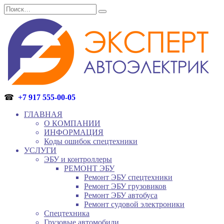
Перейти
Search
к
for:
содержанию
☎
+7 917 555-00-05
ГЛАВНАЯ
О КОМПАНИИ
ИНФОРМАЦИЯ
Коды ошибок спецтехники
УСЛУГИ
ЭБУ и контроллеры
РЕМОНТ ЭБУ
Ремонт ЭБУ спецтехники
Ремонт ЭБУ грузовиков
Ремонт ЭБУ автобуса
Ремонт судовой электроники
Спецтехника
Грузовые автомобили