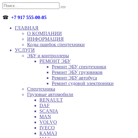
Перейти
Search
к
for:
содержанию
☎
+7 917 555-00-05
ГЛАВНАЯ
О КОМПАНИИ
ИНФОРМАЦИЯ
Коды ошибок спецтехники
УСЛУГИ
ЭБУ и контроллеры
РЕМОНТ ЭБУ
Ремонт ЭБУ спецтехники
Ремонт ЭБУ грузовиков
Ремонт ЭБУ автобуса
Ремонт судовой электроники
Спецтехника
Грузовые автомобили
RENAULT
DAF
SCANIA
MAN
VOLVO
IVECO
КАМАЗ