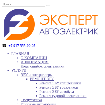
Перейти
Search
к
for:
содержанию
☎
+7 917 555-00-05
ГЛАВНАЯ
О КОМПАНИИ
ИНФОРМАЦИЯ
Коды ошибок спецтехники
УСЛУГИ
ЭБУ и контроллеры
РЕМОНТ ЭБУ
Ремонт ЭБУ спецтехники
Ремонт ЭБУ грузовиков
Ремонт ЭБУ автобуса
Ремонт судовой электроники
Спецтехника
Грузовые автомобили