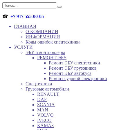
Перейти
Search
к
for:
содержанию
☎
+7 917 555-00-05
ГЛАВНАЯ
О КОМПАНИИ
ИНФОРМАЦИЯ
Коды ошибок спецтехники
УСЛУГИ
ЭБУ и контроллеры
РЕМОНТ ЭБУ
Ремонт ЭБУ спецтехники
Ремонт ЭБУ грузовиков
Ремонт ЭБУ автобуса
Ремонт судовой электроники
Спецтехника
Грузовые автомобили
RENAULT
DAF
SCANIA
MAN
VOLVO
IVECO
КАМАЗ