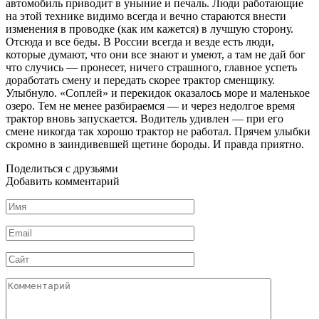
автомобиль приводит в уныние и печаль. Люди работающие
на этой технике видимо всегда и вечно стараются внести
изменения в проводке (как им кажется) в лучшую сторону.
Отсюда и все беды. В России всегда и везде есть люди,
которые думают, что они все знают и умеют, а там не дай бог
что случись — пронесет, ничего страшного, главное успеть
доработать смену и передать скорее трактор сменщику.
Улыбнуло. «Соплей» и перекидок оказалось море и маленькое
озеро. Тем не менее разбираемся — и через недолгое время
трактор вновь запускается. Водитель удивлен — при его
смене никогда так хорошо трактор не работал. Прячем улыбки
скромно в заиндивевшей щетине бороды. И правда приятно.
Поделиться с друзьями
Добавить комментарий
Имя
*
Email
*
Сайт
Комментарий