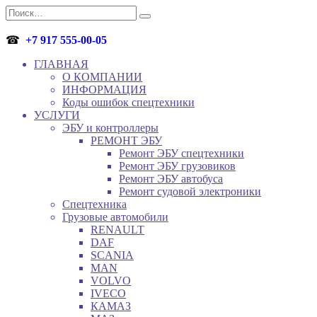
Перейти
Search
к
for:
содержанию
☎
+7 917 555-00-05
ГЛАВНАЯ
О КОМПАНИИ
ИНФОРМАЦИЯ
Коды ошибок спецтехники
УСЛУГИ
ЭБУ и контроллеры
РЕМОНТ ЭБУ
Ремонт ЭБУ спецтехники
Ремонт ЭБУ грузовиков
Ремонт ЭБУ автобуса
Ремонт судовой электроники
Спецтехника
Грузовые автомобили
RENAULT
DAF
SCANIA
MAN
VOLVO
IVECO
КАМАЗ