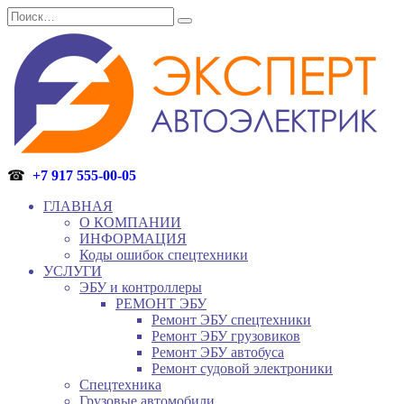
Перейти
Search
к
for:
содержанию
☎
+7 917 555-00-05
ГЛАВНАЯ
О КОМПАНИИ
ИНФОРМАЦИЯ
Коды ошибок спецтехники
УСЛУГИ
ЭБУ и контроллеры
РЕМОНТ ЭБУ
Ремонт ЭБУ спецтехники
Ремонт ЭБУ грузовиков
Ремонт ЭБУ автобуса
Ремонт судовой электроники
Спецтехника
Грузовые автомобили