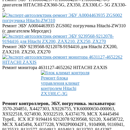
двигателя HITACHI-ZX360-5G, ZX350, ZX330LC- 5G ZX330-
5
Ремонт ЭБУ A0004463935 ZGS002 погрузчика Hitachi-ZW310
(с двигателем Мерседес)
Ремонт ЭБУ 9239568-9212078-9194416 для Hitachi ZX200,
ZAX210. ZX250, ZX270
Ремонт монитора 4631127-4652262 HITACHI ZAXIS
Ремонт блока
управления климат
контролем Hitachi
ZX330LC-3G
Ремонт контроллеров, ЭБУ, погрузчика. экскаватора:
3570-204851, X4427303, X9226755, YK60000650-000063,
X9322518, 9274930, X9322519, X4374179, MCX X4445494
TypeE, ICX ICF 9194416 9212078 9239568, 92120, X4458722,
MCX X445494, X4377228, YN02P00042F1, 9104908, 9116941,
9125533, 9131577, 9104912, 9104913, 9133702, 9143297,