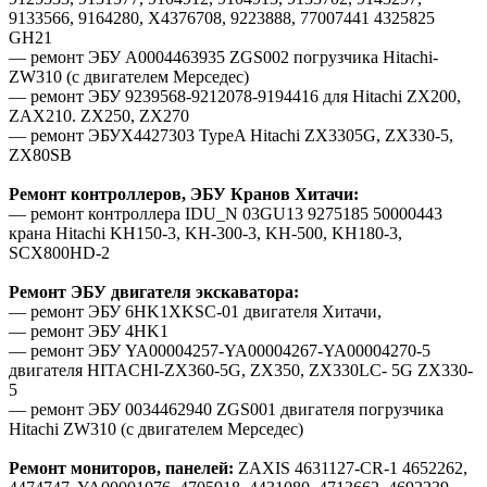
9133566, 9164280, X4376708, 9223888, 77007441 4325825
GH21
— ремонт ЭБУ A0004463935 ZGS002 погрузчика Hitachi-
ZW310 (с двигателем Мерседес)
— ремонт ЭБУ 9239568-9212078-9194416 для Hitachi ZX200,
ZAX210. ZX250, ZX270
— ремонт ЭБУX4427303 TypeA Hitachi ZX3305G, ZX330-5,
ZX80SB
Ремонт контроллеров, ЭБУ Кранов Хитачи:
— ремонт контроллера IDU_N 03GU13 9275185 50000443
крана Hitachi KH150-3, KH-300-3, KH-500, KH180-3,
SCX800HD-2
Ремонт ЭБУ двигателя экскаватора:
— ремонт ЭБУ 6HK1XKSC-01 двигателя Хитачи,
— ремонт ЭБУ 4HK1
— ремонт ЭБУ YA00004257-YA00004267-YA00004270-5
двигателя HITACHI-ZX360-5G, ZX350, ZX330LC- 5G ZX330-
5
— ремонт ЭБУ 0034462940 ZGS001 двигателя погрузчика
Hitachi ZW310 (с двигателем Мерседес)
Ремонт
мониторов, панелей:
ZAXIS 4631127-CR-1 4652262,