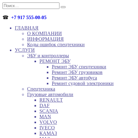
Перейти
Search
к
for:
содержанию
☎
+7 917 555-00-05
ГЛАВНАЯ
О КОМПАНИИ
ИНФОРМАЦИЯ
Коды ошибок спецтехники
УСЛУГИ
ЭБУ и контроллеры
РЕМОНТ ЭБУ
Ремонт ЭБУ спецтехники
Ремонт ЭБУ грузовиков
Ремонт ЭБУ автобуса
Ремонт судовой электроники
Спецтехника
Грузовые автомобили
RENAULT
DAF
SCANIA
MAN
VOLVO
IVECO
КАМАЗ