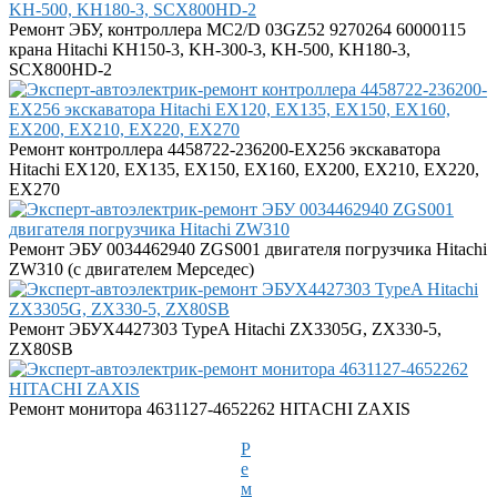
Ремонт ЭБУ, контроллера MC2/D 03GZ52 9270264 60000115
крана Hitachi KH150-3, KH-300-3, KH-500, KH180-3,
SCX800HD-2
Ремонт контроллера 4458722-236200-EX256 экскаватора
Hitachi EX120, EX135, EX150, EX160, EX200, EX210, EX220,
EX270
Ремонт ЭБУ 0034462940 ZGS001 двигателя погрузчика Hitachi
ZW310 (с двигателем Мерседес)
Ремонт ЭБУX4427303 TypeA Hitachi ZX3305G, ZX330-5,
ZX80SB
Ремонт монитора 4631127-4652262 HITACHI ZAXIS
Р
е
м