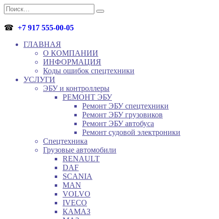
Перейти
Search
к
for:
содержанию
☎
+7 917 555-00-05
ГЛАВНАЯ
О КОМПАНИИ
ИНФОРМАЦИЯ
Коды ошибок спецтехники
УСЛУГИ
ЭБУ и контроллеры
РЕМОНТ ЭБУ
Ремонт ЭБУ спецтехники
Ремонт ЭБУ грузовиков
Ремонт ЭБУ автобуса
Ремонт судовой электроники
Спецтехника
Грузовые автомобили
RENAULT
DAF
SCANIA
MAN
VOLVO
IVECO
КАМАЗ