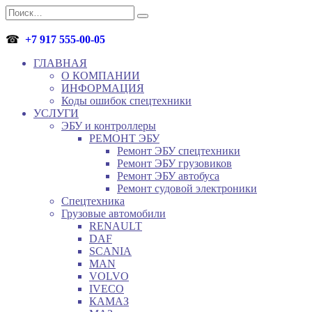
Перейти
Search
к
for:
содержанию
☎
+7 917 555-00-05
ГЛАВНАЯ
О КОМПАНИИ
ИНФОРМАЦИЯ
Коды ошибок спецтехники
УСЛУГИ
ЭБУ и контроллеры
РЕМОНТ ЭБУ
Ремонт ЭБУ спецтехники
Ремонт ЭБУ грузовиков
Ремонт ЭБУ автобуса
Ремонт судовой электроники
Спецтехника
Грузовые автомобили
RENAULT
DAF
SCANIA
MAN
VOLVO
IVECO
КАМАЗ