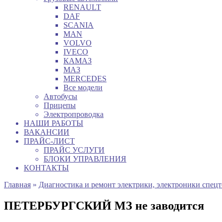
RENAULT
DAF
SCANIA
MAN
VOLVO
IVECO
КАМАЗ
МАЗ
MERCEDES
Все модели
Автобусы
Прицепы
Электропроводка
НАШИ РАБОТЫ
ВАКАНСИИ
ПРАЙС-ЛИСТ
ПРАЙС УСЛУГИ
БЛОКИ УПРАВЛЕНИЯ
КОНТАКТЫ
Главная
»
Диагностика и ремонт электрики, электроники спец
ПЕТЕРБУРГСКИЙ МЗ не заводится