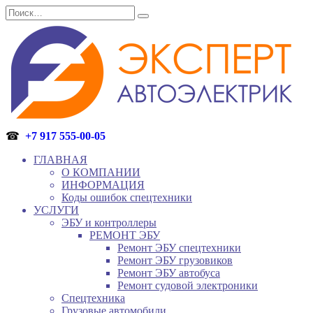
Перейти
Search
к
for:
содержанию
☎
+7 917 555-00-05
ГЛАВНАЯ
О КОМПАНИИ
ИНФОРМАЦИЯ
Коды ошибок спецтехники
УСЛУГИ
ЭБУ и контроллеры
РЕМОНТ ЭБУ
Ремонт ЭБУ спецтехники
Ремонт ЭБУ грузовиков
Ремонт ЭБУ автобуса
Ремонт судовой электроники
Спецтехника
Грузовые автомобили