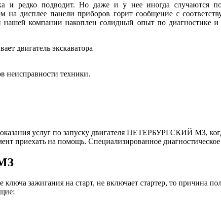
 редко подводит. Но даже и у нее иногда случаются поло
м на дисплее панели приборов горит сообщение с соответст
и нашей компании накоплен солидный опыт по диагностике и 
вает двигатель экскаватора
ов неисправности техники.
казания услуг по запуску двигателя ПЕТЕРБУРГСКИЙ МЗ, когда
ент приехать на помощь. Специализированное диагностическое
 МЗ
ключа зажигания на старт, не включает стартер, то причина по
щие: