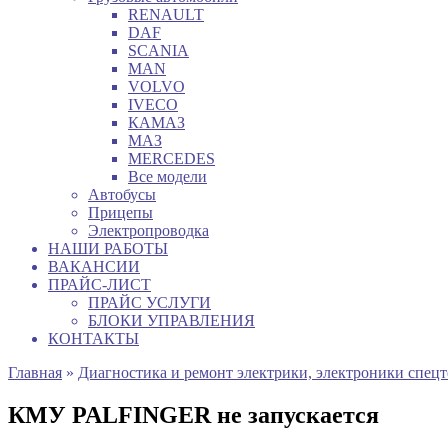
RENAULT
DAF
SCANIA
MAN
VOLVO
IVECO
КАМАЗ
МАЗ
MERCEDES
Все модели
Автобусы
Прицепы
Электропроводка
НАШИ РАБОТЫ
ВАКАНСИИ
ПРАЙС-ЛИСТ
ПРАЙС УСЛУГИ
БЛОКИ УПРАВЛЕНИЯ
КОНТАКТЫ
Главная
»
Диагностика и ремонт электрики, электроники спец
КМУ PALFINGER не запускается