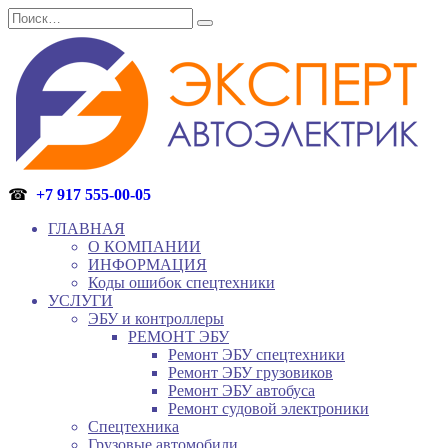
Перейти
Search
к
for:
содержанию
☎
+7 917 555-00-05
ГЛАВНАЯ
О КОМПАНИИ
ИНФОРМАЦИЯ
Коды ошибок спецтехники
УСЛУГИ
ЭБУ и контроллеры
РЕМОНТ ЭБУ
Ремонт ЭБУ спецтехники
Ремонт ЭБУ грузовиков
Ремонт ЭБУ автобуса
Ремонт судовой электроники
Спецтехника
Грузовые автомобили