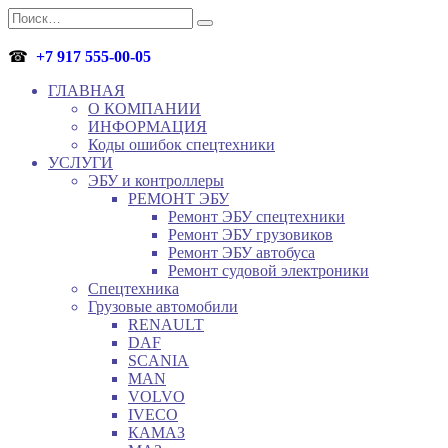
Перейти
Search
к
for:
содержанию
☎
+7 917 555-00-05
ГЛАВНАЯ
О КОМПАНИИ
ИНФОРМАЦИЯ
Коды ошибок спецтехники
УСЛУГИ
ЭБУ и контроллеры
РЕМОНТ ЭБУ
Ремонт ЭБУ спецтехники
Ремонт ЭБУ грузовиков
Ремонт ЭБУ автобуса
Ремонт судовой электроники
Спецтехника
Грузовые автомобили
RENAULT
DAF
SCANIA
MAN
VOLVO
IVECO
КАМАЗ