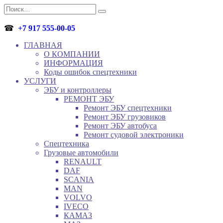
Перейти
Search
к
for:
содержанию
☎
+7 917 555-00-05
ГЛАВНАЯ
О КОМПАНИИ
ИНФОРМАЦИЯ
Коды ошибок спецтехники
УСЛУГИ
ЭБУ и контроллеры
РЕМОНТ ЭБУ
Ремонт ЭБУ спецтехники
Ремонт ЭБУ грузовиков
Ремонт ЭБУ автобуса
Ремонт судовой электроники
Спецтехника
Грузовые автомобили
RENAULT
DAF
SCANIA
MAN
VOLVO
IVECO
КАМАЗ