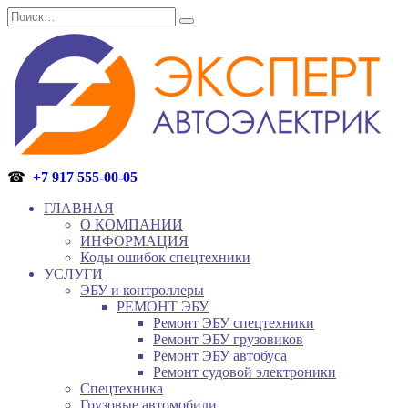
Перейти
Search
к
for:
содержанию
☎
+7 917 555-00-05
ГЛАВНАЯ
О КОМПАНИИ
ИНФОРМАЦИЯ
Коды ошибок спецтехники
УСЛУГИ
ЭБУ и контроллеры
РЕМОНТ ЭБУ
Ремонт ЭБУ спецтехники
Ремонт ЭБУ грузовиков
Ремонт ЭБУ автобуса
Ремонт судовой электроники
Спецтехника
Грузовые автомобили