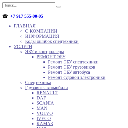
Перейти
Search
к
for:
содержанию
☎
+7 917 555-00-05
ГЛАВНАЯ
О КОМПАНИИ
ИНФОРМАЦИЯ
Коды ошибок спецтехники
УСЛУГИ
ЭБУ и контроллеры
РЕМОНТ ЭБУ
Ремонт ЭБУ спецтехники
Ремонт ЭБУ грузовиков
Ремонт ЭБУ автобуса
Ремонт судовой электроники
Спецтехника
Грузовые автомобили
RENAULT
DAF
SCANIA
MAN
VOLVO
IVECO
КАМАЗ