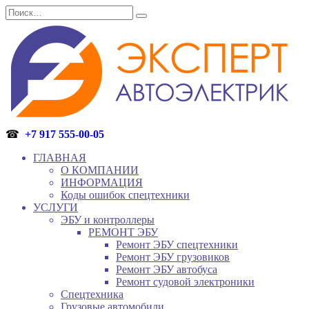
Перейти
Search
к
for:
содержанию
☎
+7 917 555-00-05
ГЛАВНАЯ
О КОМПАНИИ
ИНФОРМАЦИЯ
Коды ошибок спецтехники
УСЛУГИ
ЭБУ и контроллеры
РЕМОНТ ЭБУ
Ремонт ЭБУ спецтехники
Ремонт ЭБУ грузовиков
Ремонт ЭБУ автобуса
Ремонт судовой электроники
Спецтехника
Грузовые автомобили