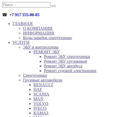
Перейти
Search
к
for:
содержанию
☎
+7 917 555-00-05
ГЛАВНАЯ
О КОМПАНИИ
ИНФОРМАЦИЯ
Коды ошибок спецтехники
УСЛУГИ
ЭБУ и контроллеры
РЕМОНТ ЭБУ
Ремонт ЭБУ спецтехники
Ремонт ЭБУ грузовиков
Ремонт ЭБУ автобуса
Ремонт судовой электроники
Спецтехника
Грузовые автомобили
RENAULT
DAF
SCANIA
MAN
VOLVO
IVECO
КАМАЗ