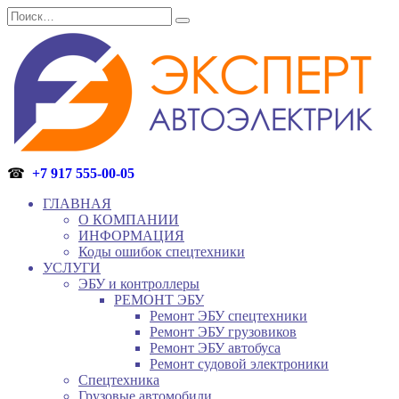
Перейти
Search
к
for:
содержанию
☎
+7 917 555-00-05
ГЛАВНАЯ
О КОМПАНИИ
ИНФОРМАЦИЯ
Коды ошибок спецтехники
УСЛУГИ
ЭБУ и контроллеры
РЕМОНТ ЭБУ
Ремонт ЭБУ спецтехники
Ремонт ЭБУ грузовиков
Ремонт ЭБУ автобуса
Ремонт судовой электроники
Спецтехника
Грузовые автомобили