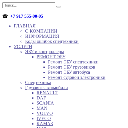
Перейти
Search
к
for:
содержанию
☎
+7 917 555-00-05
ГЛАВНАЯ
О КОМПАНИИ
ИНФОРМАЦИЯ
Коды ошибок спецтехники
УСЛУГИ
ЭБУ и контроллеры
РЕМОНТ ЭБУ
Ремонт ЭБУ спецтехники
Ремонт ЭБУ грузовиков
Ремонт ЭБУ автобуса
Ремонт судовой электроники
Спецтехника
Грузовые автомобили
RENAULT
DAF
SCANIA
MAN
VOLVO
IVECO
КАМАЗ