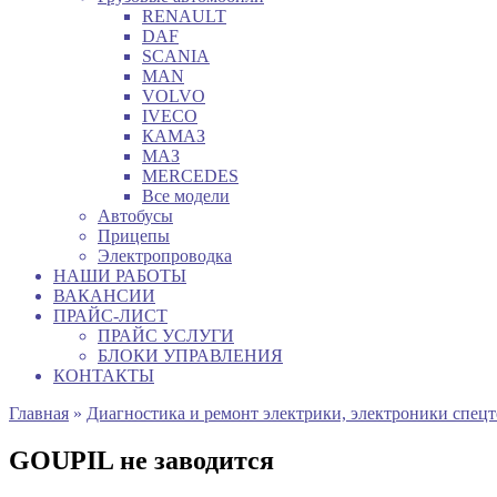
RENAULT
DAF
SCANIA
MAN
VOLVO
IVECO
КАМАЗ
МАЗ
MERCEDES
Все модели
Автобусы
Прицепы
Электропроводка
НАШИ РАБОТЫ
ВАКАНСИИ
ПРАЙС-ЛИСТ
ПРАЙС УСЛУГИ
БЛОКИ УПРАВЛЕНИЯ
КОНТАКТЫ
Главная
»
Диагностика и ремонт электрики, электроники спец
GOUPIL не заводится