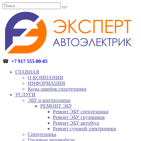
Перейти
Search
к
for:
содержанию
☎
+7 917 555-00-05
ГЛАВНАЯ
О КОМПАНИИ
ИНФОРМАЦИЯ
Коды ошибок спецтехники
УСЛУГИ
ЭБУ и контроллеры
РЕМОНТ ЭБУ
Ремонт ЭБУ спецтехники
Ремонт ЭБУ грузовиков
Ремонт ЭБУ автобуса
Ремонт судовой электроники
Спецтехника
Грузовые автомобили