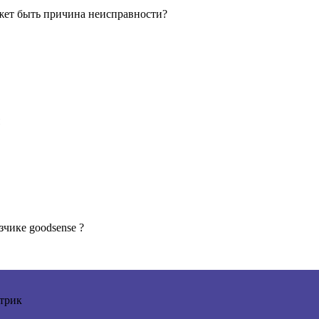
ожет быть причина неисправности?
зчике goodsense ?
трик