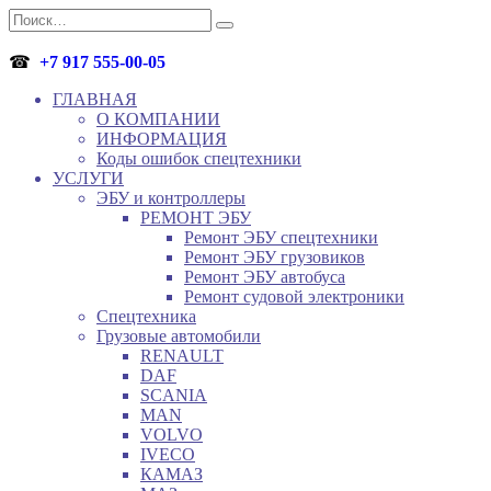
Перейти
Search
к
for:
содержанию
☎
+7 917 555-00-05
ГЛАВНАЯ
О КОМПАНИИ
ИНФОРМАЦИЯ
Коды ошибок спецтехники
УСЛУГИ
ЭБУ и контроллеры
РЕМОНТ ЭБУ
Ремонт ЭБУ спецтехники
Ремонт ЭБУ грузовиков
Ремонт ЭБУ автобуса
Ремонт судовой электроники
Спецтехника
Грузовые автомобили
RENAULT
DAF
SCANIA
MAN
VOLVO
IVECO
КАМАЗ