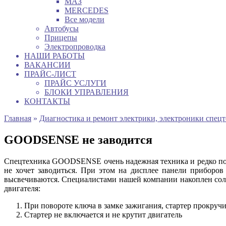
МАЗ
MERCEDES
Все модели
Автобусы
Прицепы
Электропроводка
НАШИ РАБОТЫ
ВАКАНСИИ
ПРАЙС-ЛИСТ
ПРАЙС УСЛУГИ
БЛОКИ УПРАВЛЕНИЯ
КОНТАКТЫ
Главная
»
Диагностика и ремонт электрики, электроники спец
GOODSENSE не заводится
Спецтехника GOODSENSE очень надежная техника и редко подв
не хочет заводиться. При этом на дисплее панели приборо
высвечиваются. Специалистами нашей компании накоплен сол
двигателя:
При повороте ключа в замке зажигания, стартер прокручи
Стартер не включается и не крутит двигатель