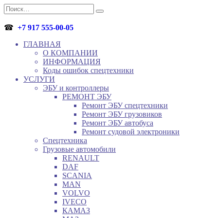
Перейти
Search
к
for:
содержанию
☎
+7 917 555-00-05
ГЛАВНАЯ
О КОМПАНИИ
ИНФОРМАЦИЯ
Коды ошибок спецтехники
УСЛУГИ
ЭБУ и контроллеры
РЕМОНТ ЭБУ
Ремонт ЭБУ спецтехники
Ремонт ЭБУ грузовиков
Ремонт ЭБУ автобуса
Ремонт судовой электроники
Спецтехника
Грузовые автомобили
RENAULT
DAF
SCANIA
MAN
VOLVO
IVECO
КАМАЗ