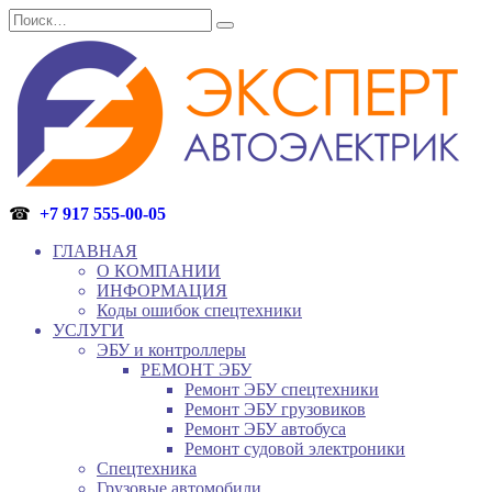
Перейти
Search
к
for:
содержанию
☎
+7 917 555-00-05
ГЛАВНАЯ
О КОМПАНИИ
ИНФОРМАЦИЯ
Коды ошибок спецтехники
УСЛУГИ
ЭБУ и контроллеры
РЕМОНТ ЭБУ
Ремонт ЭБУ спецтехники
Ремонт ЭБУ грузовиков
Ремонт ЭБУ автобуса
Ремонт судовой электроники
Спецтехника
Грузовые автомобили