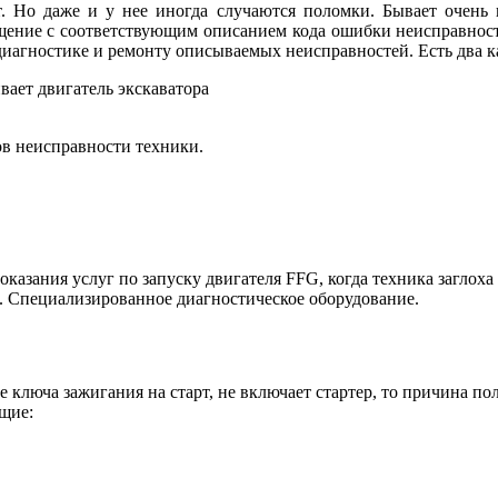
 Но даже и у нее иногда случаются поломки. Бывает очень н
бщение с соответствующим описанием кода ошибки неисправнос
агностике и ремонту описываемых неисправностей. Есть два ка
вает двигатель экскаватора
ов неисправности техники.
азания услуг по запуску двигателя FFG, когда техника заглох
. Специализированное диагностическое оборудование.
ключа зажигания на старт, не включает стартер, то причина по
щие: