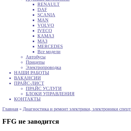
RENAULT
DAF
SCANIA
MAN
VOLVO
IVECO
КАМАЗ
МАЗ
MERCEDES
Все модели
Автобусы
Прицепы
Электропроводка
НАШИ РАБОТЫ
ВАКАНСИИ
ПРАЙС-ЛИСТ
ПРАЙС УСЛУГИ
БЛОКИ УПРАВЛЕНИЯ
КОНТАКТЫ
Главная
»
Диагностика и ремонт электрики, электроники спец
FFG не заводится