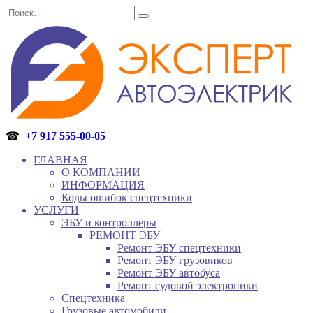
Перейти
Search
к
for:
содержанию
☎
+7 917 555-00-05
ГЛАВНАЯ
О КОМПАНИИ
ИНФОРМАЦИЯ
Коды ошибок спецтехники
УСЛУГИ
ЭБУ и контроллеры
РЕМОНТ ЭБУ
Ремонт ЭБУ спецтехники
Ремонт ЭБУ грузовиков
Ремонт ЭБУ автобуса
Ремонт судовой электроники
Спецтехника
Грузовые автомобили