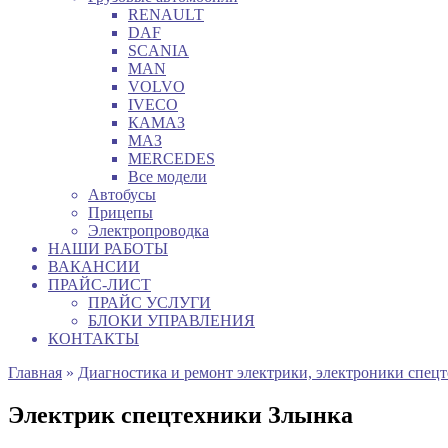
RENAULT
DAF
SCANIA
MAN
VOLVO
IVECO
КАМАЗ
МАЗ
MERCEDES
Все модели
Автобусы
Прицепы
Электропроводка
НАШИ РАБОТЫ
ВАКАНСИИ
ПРАЙС-ЛИСТ
ПРАЙС УСЛУГИ
БЛОКИ УПРАВЛЕНИЯ
КОНТАКТЫ
Главная
»
Диагностика и ремонт электрики, электроники спец
Электрик спецтехники Злынка