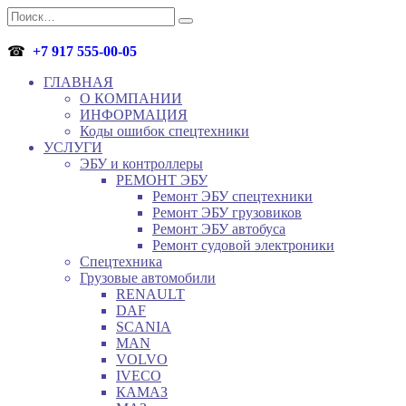
Перейти
Search
к
for:
содержанию
☎
+7 917 555-00-05
ГЛАВНАЯ
О КОМПАНИИ
ИНФОРМАЦИЯ
Коды ошибок спецтехники
УСЛУГИ
ЭБУ и контроллеры
РЕМОНТ ЭБУ
Ремонт ЭБУ спецтехники
Ремонт ЭБУ грузовиков
Ремонт ЭБУ автобуса
Ремонт судовой электроники
Спецтехника
Грузовые автомобили
RENAULT
DAF
SCANIA
MAN
VOLVO
IVECO
КАМАЗ