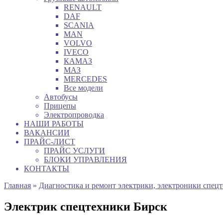
RENAULT
DAF
SCANIA
MAN
VOLVO
IVECO
КАМАЗ
МАЗ
MERCEDES
Все модели
Автобусы
Прицепы
Электропроводка
НАШИ РАБОТЫ
ВАКАНСИИ
ПРАЙС-ЛИСТ
ПРАЙС УСЛУГИ
БЛОКИ УПРАВЛЕНИЯ
КОНТАКТЫ
Главная
»
Диагностика и ремонт электрики, электроники спец
Электрик спецтехники Бирск