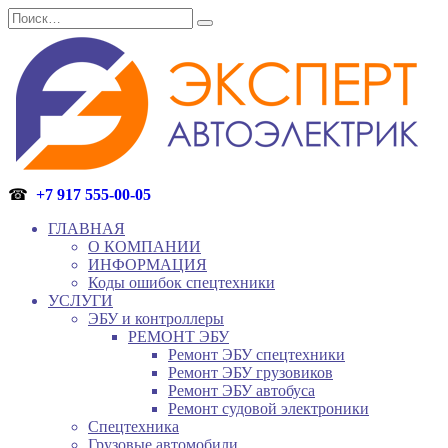
Перейти
Search
к
for:
содержанию
☎
+7 917 555-00-05
ГЛАВНАЯ
О КОМПАНИИ
ИНФОРМАЦИЯ
Коды ошибок спецтехники
УСЛУГИ
ЭБУ и контроллеры
РЕМОНТ ЭБУ
Ремонт ЭБУ спецтехники
Ремонт ЭБУ грузовиков
Ремонт ЭБУ автобуса
Ремонт судовой электроники
Спецтехника
Грузовые автомобили