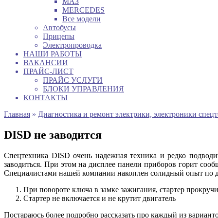
МАЗ
MERCEDES
Все модели
Автобусы
Прицепы
Электропроводка
НАШИ РАБОТЫ
ВАКАНСИИ
ПРАЙС-ЛИСТ
ПРАЙС УСЛУГИ
БЛОКИ УПРАВЛЕНИЯ
КОНТАКТЫ
Главная
»
Диагностика и ремонт электрики, электроники спец
DISD не заводится
Спецтехника DISD очень надежная техника и редко подводит
заводиться. При этом на дисплее панели приборов горит соо
Специалистами нашей компании накоплен солидный опыт по ди
При повороте ключа в замке зажигания, стартер прокручи
Стартер не включается и не крутит двигатель
Постараюсь более подробно рассказать про каждый из вариант