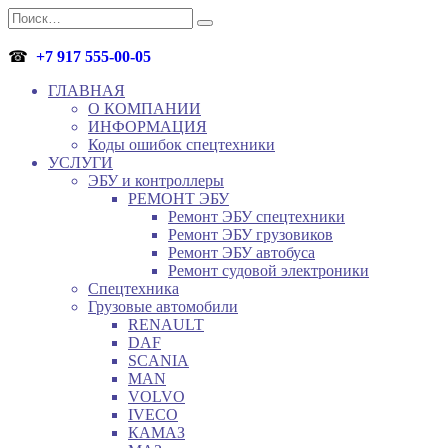
Перейти
Search
к
for:
содержанию
☎
+7 917 555-00-05
ГЛАВНАЯ
О КОМПАНИИ
ИНФОРМАЦИЯ
Коды ошибок спецтехники
УСЛУГИ
ЭБУ и контроллеры
РЕМОНТ ЭБУ
Ремонт ЭБУ спецтехники
Ремонт ЭБУ грузовиков
Ремонт ЭБУ автобуса
Ремонт судовой электроники
Спецтехника
Грузовые автомобили
RENAULT
DAF
SCANIA
MAN
VOLVO
IVECO
КАМАЗ