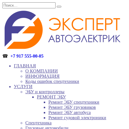
Перейти
Search
к
for:
содержанию
☎
+7 917 555-00-05
ГЛАВНАЯ
О КОМПАНИИ
ИНФОРМАЦИЯ
Коды ошибок спецтехники
УСЛУГИ
ЭБУ и контроллеры
РЕМОНТ ЭБУ
Ремонт ЭБУ спецтехники
Ремонт ЭБУ грузовиков
Ремонт ЭБУ автобуса
Ремонт судовой электроники
Спецтехника
Грузовые автомобили