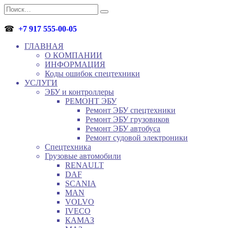
Перейти
Search
к
for:
содержанию
☎
+7 917 555-00-05
ГЛАВНАЯ
О КОМПАНИИ
ИНФОРМАЦИЯ
Коды ошибок спецтехники
УСЛУГИ
ЭБУ и контроллеры
РЕМОНТ ЭБУ
Ремонт ЭБУ спецтехники
Ремонт ЭБУ грузовиков
Ремонт ЭБУ автобуса
Ремонт судовой электроники
Спецтехника
Грузовые автомобили
RENAULT
DAF
SCANIA
MAN
VOLVO
IVECO
КАМАЗ