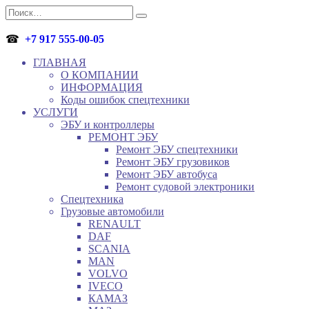
Перейти
Search
к
for:
содержанию
☎
+7 917 555-00-05
ГЛАВНАЯ
О КОМПАНИИ
ИНФОРМАЦИЯ
Коды ошибок спецтехники
УСЛУГИ
ЭБУ и контроллеры
РЕМОНТ ЭБУ
Ремонт ЭБУ спецтехники
Ремонт ЭБУ грузовиков
Ремонт ЭБУ автобуса
Ремонт судовой электроники
Спецтехника
Грузовые автомобили
RENAULT
DAF
SCANIA
MAN
VOLVO
IVECO
КАМАЗ