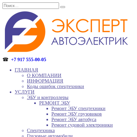
Перейти
Search
к
for:
содержанию
☎
+7 917 555-00-05
ГЛАВНАЯ
О КОМПАНИИ
ИНФОРМАЦИЯ
Коды ошибок спецтехники
УСЛУГИ
ЭБУ и контроллеры
РЕМОНТ ЭБУ
Ремонт ЭБУ спецтехники
Ремонт ЭБУ грузовиков
Ремонт ЭБУ автобуса
Ремонт судовой электроники
Спецтехника
Грузовые автомобили