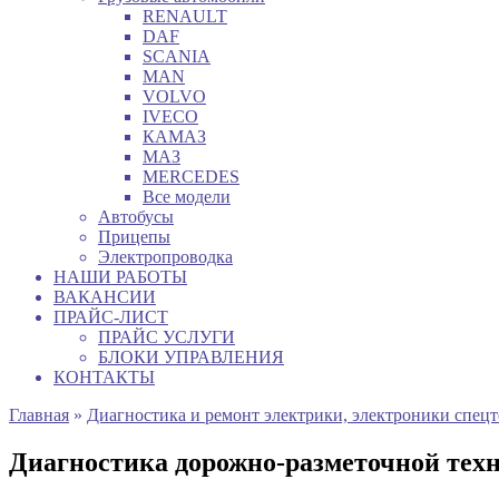
RENAULT
DAF
SCANIA
MAN
VOLVO
IVECO
КАМАЗ
МАЗ
MERCEDES
Все модели
Автобусы
Прицепы
Электропроводка
НАШИ РАБОТЫ
ВАКАНСИИ
ПРАЙС-ЛИСТ
ПРАЙС УСЛУГИ
БЛОКИ УПРАВЛЕНИЯ
КОНТАКТЫ
Главная
»
Диагностика и ремонт электрики, электроники спец
Диагностика дорожно-разметочной тех