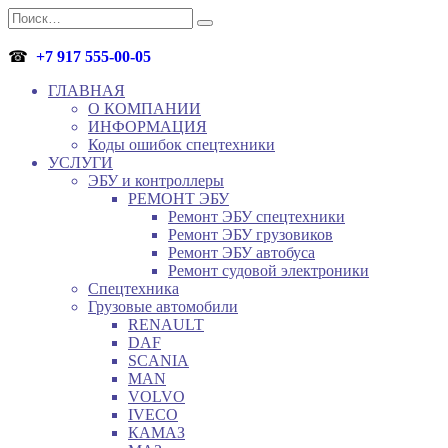
Перейти
Search
к
for:
содержанию
☎
+7 917 555-00-05
ГЛАВНАЯ
О КОМПАНИИ
ИНФОРМАЦИЯ
Коды ошибок спецтехники
УСЛУГИ
ЭБУ и контроллеры
РЕМОНТ ЭБУ
Ремонт ЭБУ спецтехники
Ремонт ЭБУ грузовиков
Ремонт ЭБУ автобуса
Ремонт судовой электроники
Спецтехника
Грузовые автомобили
RENAULT
DAF
SCANIA
MAN
VOLVO
IVECO
КАМАЗ