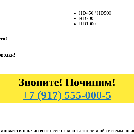
HD450 / HD500
HD700
HD1000
ти!
оводки!
Звоните! Починим!
+7 (917) 555-000-5
 множество:
начиная от неисправности топливной системы, неи