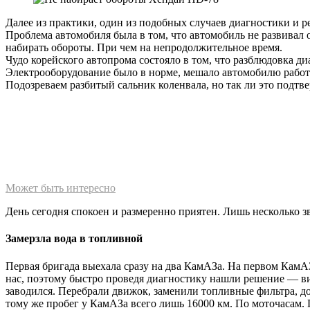
Далее из практики, один из подобных случаев диагностики и р
Проблема автомобиля была в том, что автомобиль не развивал 
набирать обороты. При чем на непродолжительное время.
Чудо корейского автопрома состояло в том, что разблюдовка д
Электрооборудование было в норме, мешало автомобилю работа
Подозреваем разбитый сальник коленвала, но так ли это подтве
Может быть интересно
День сегодня спокоен и размеренно приятен. Лишь несколько 
Замерзла вода в топливной
Первая бригада выехала сразу на два КамАЗа. На первом КамА
нас, поэтому быстро проведя диагностику нашли решение — в
заводился. Перебрали движок, заменили топливные фильтра, до
тому же пробег у КамАЗа всего лишь 16000 км. По моточасам. 