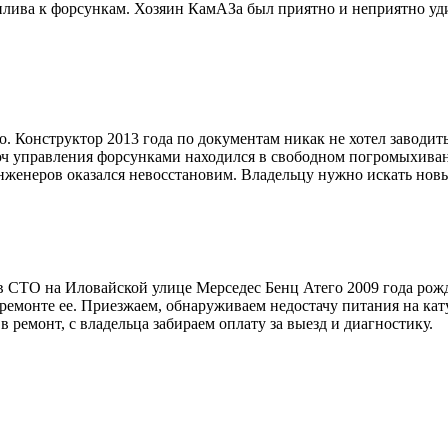
оплива к форсункам. Хозяин КамАЗа был приятно и неприятно уд
. Конструктор 2013 года по документам никак не хотел заводить
ч управления форсунками находился в свободном погромыхиван
инженеров оказался невосстановим. Владельцу нужно искать нов
в СТО на Иловайской улице Мерседес Бенц Атего 2009 года рож
и ремонте ее. Приезжаем, обнаруживаем недостачу питания на к
в ремонт, с владельца забираем оплату за выезд и диагностику.