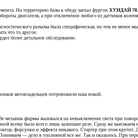
емонта. На территорию базы к обеду заехал фургон
ХУНДАЙ 78
обороты двигателя, а при отключении любого из датчиков колен
иагностического разъема была специфическая, но тем не менее м
ть что то другое.
рдит более детальное обследование.
звонков автовладельцев потревожили наш покой.
Зе механик фирмы жаловался на невыключение света при поворот
иной всему было всего лишь залипшее реле. Сразу же выезжаем
затор, форсунки и эффекта никакого. Стартер при этом крутит. 
Понимаем — дело в топливной все же. Так и оказалось. При пер