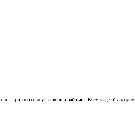
за два три ключ выну вставлю и работает .Вчем модет быть причи