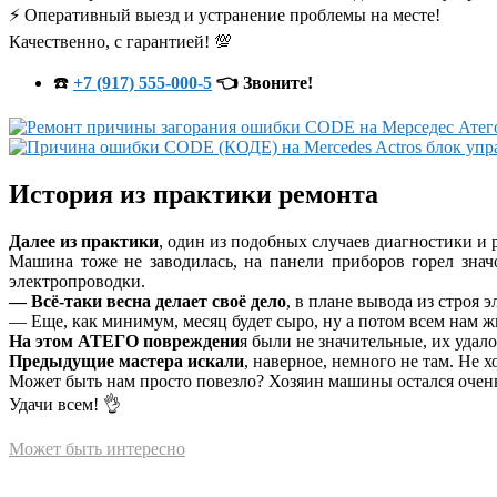
⚡ Оперативный выезд и устранение проблемы на месте!
Качественно, с гарантией! 💯
☎️
+7 (917) 555-000-5
👈 Звоните!
История из практики ремонта
Далее из практики
, один из подобных случаев диагностики и
Машина тоже не заводилась, на панели приборов горел зна
электропроводки.
— Всё-таки весна делает своё дело
, в плане вывода из строя 
— Еще, как минимум, месяц будет сыро, ну а потом всем нам жи
На этом АТЕГО повреждени
я были не значительные, их удал
Предыдущие мастера искали
, наверное, немного не там. Не 
Может быть нам просто повезло? Хозяин машины остался очень 
Удачи всем! 👌
Может быть интересно