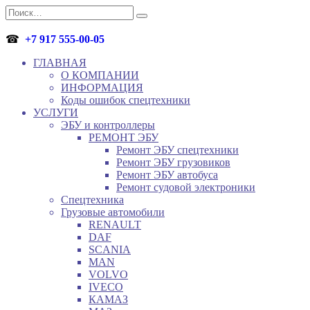
Перейти
Search
к
for:
содержанию
☎
+7 917 555-00-05
ГЛАВНАЯ
О КОМПАНИИ
ИНФОРМАЦИЯ
Коды ошибок спецтехники
УСЛУГИ
ЭБУ и контроллеры
РЕМОНТ ЭБУ
Ремонт ЭБУ спецтехники
Ремонт ЭБУ грузовиков
Ремонт ЭБУ автобуса
Ремонт судовой электроники
Спецтехника
Грузовые автомобили
RENAULT
DAF
SCANIA
MAN
VOLVO
IVECO
КАМАЗ