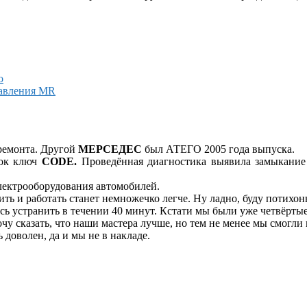
 ремонта. Другой
МЕРСЕДЕС
был АТЕГО 2005 года выпуска.
чок ключ
CODE.
Проведённая диагностика выявила замыкание 
электрооборудования автомобилей.
ть и работать станет немножечко легче. Ну ладно, буду потихонь
ось устранить в течении 40 минут. Кстати мы были уже четвёртые
хочу сказать, что наши мастера лучше, но тем не менее мы смогли
доволен, да и мы не в накладе.