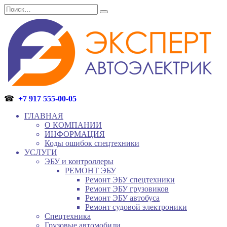
Перейти
Search
к
for:
содержанию
☎
+7 917 555-00-05
ГЛАВНАЯ
О КОМПАНИИ
ИНФОРМАЦИЯ
Коды ошибок спецтехники
УСЛУГИ
ЭБУ и контроллеры
РЕМОНТ ЭБУ
Ремонт ЭБУ спецтехники
Ремонт ЭБУ грузовиков
Ремонт ЭБУ автобуса
Ремонт судовой электроники
Спецтехника
Грузовые автомобили