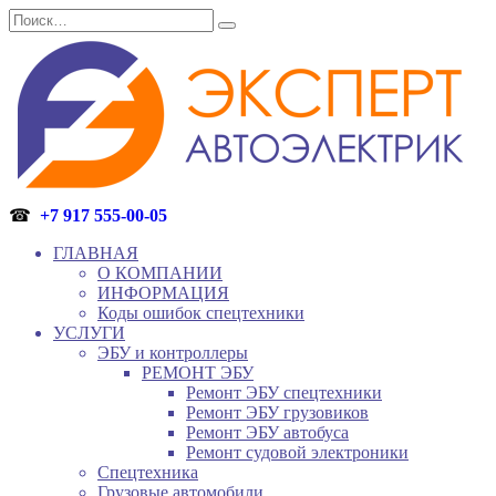
Перейти
Search
к
for:
содержанию
☎
+7 917 555-00-05
ГЛАВНАЯ
О КОМПАНИИ
ИНФОРМАЦИЯ
Коды ошибок спецтехники
УСЛУГИ
ЭБУ и контроллеры
РЕМОНТ ЭБУ
Ремонт ЭБУ спецтехники
Ремонт ЭБУ грузовиков
Ремонт ЭБУ автобуса
Ремонт судовой электроники
Спецтехника
Грузовые автомобили