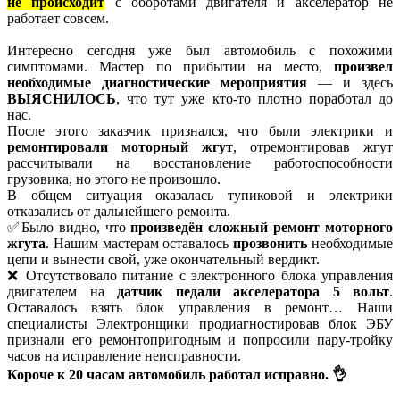
не происходит
с оборотами двигателя и акселератор не
работает совсем.
Интересно сегодня уже был автомобиль с похожими
симптомами. Мастер по прибытии на место,
произвел
необходимые диагностические мероприятия
— и здесь
ВЫЯСНИЛОСЬ
, что тут уже кто-то плотно поработал до
нас.
После этого заказчик признался, что были электрики и
ремонтировали моторный жгут
, отремонтировав жгут
рассчитывали на восстановление работоспособности
грузовика, но этого не произошло.
В общем ситуация оказалась тупиковой и электрики
отказались от дальнейшего ремонта.
✅Было видно, что
произведён сложный ремонт моторного
жгута
. Нашим мастерам оставалось
прозвонить
необходимые
цепи и вынести свой, уже окончательный вердикт.
❌ Отсутствовало питание с электронного блока управления
двигателем на
датчик педали акселератора 5 вольт
.
Оставалось взять блок управления в ремонт… Наши
специалисты Электронщики продиагностировав блок ЭБУ
признали его ремонтопригодным и попросили пару-тройку
часов на исправление неисправности.
Короче к 20 часам автомобиль работал исправно. 👌