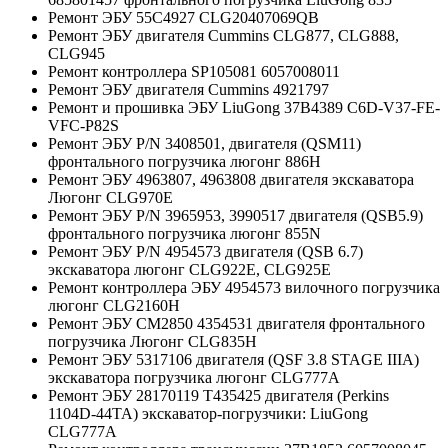
Ремонт ЭБУ 55C4927 CLG20407069QB
Ремонт ЭБУ двигателя Cummins CLG877, CLG888,
CLG945
Ремонт контроллера SP105081 6057008011
Ремонт ЭБУ двигателя Cummins 4921797
Ремонт и прошивка ЭБУ LiuGong 37B4389 C6D-V37-FE-
VFC-P82S
Ремонт ЭБУ P/N 3408501, двигателя (QSM11)
фронтального погрузчика люгонг 886H
Ремонт ЭБУ 4963807, 4963808 двигателя экскаватора
Люгонг CLG970E
Ремонт ЭБУ P/N 3965953, 3990517 двигателя (QSB5.9)
фронтального погрузчика люгонг 855N
Ремонт ЭБУ P/N 4954573 двигателя (QSB 6.7)
экскаватора люгонг CLG922E, CLG925E
Ремонт контроллера ЭБУ 4954573 вилочного погрузчика
люгонг CLG2160H
Ремонт ЭБУ CM2850 4354531 двигателя фронтального
погрузчика Люгонг CLG835H
Ремонт ЭБУ 5317106 двигателя (QSF 3.8 STAGE IIIA)
экскаватора погрузчика люгонг CLG777A
Ремонт ЭБУ 28170119 T435425 двигателя (Perkins
1104D-44TA) экскаватор-погрузчики: LiuGong
CLG777A