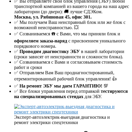
✅ Вы отправляете свой блок управления (ЭБУ) любой
транспортной компанией из вашего города на наш адрес
лаборатории (до двери): 🚚 лучше СДЭКом.
Москва, ул. Рябиновая 45, офис 301.
✅ Мы получаем Ваш неисправный блок или же блок с
возможной неисправностью. 💥
✅ Созваниваемся ☎️ с Вами, что мы приняли блок и
оформляем заказа-наряд
с присвоением уникального
порядкового номера.
✅
Проводим диагностику ЭБУ
в нашей лаборатории
(сроки зависят от неисправности и сложности блока).
✅ Созваниваемся с Вами и согласовываем стоимость
работ и сроки
✅ Отправляем Вам Ваш продиагностированный,
отремонтированный рабочий блок управления! 👍
✅
На ремонт ЭБУ мы даем ГАРАНТИЮ!
💯
✅ Все блоки управления перед отправкой
тестируются
на специализированных стендах
для ЭБУ.
Эксперт-автоэлектрик-выездная диагностика и
ремонт электрики спецтехники