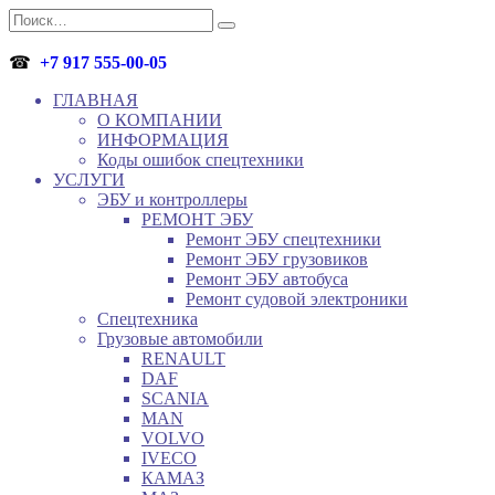
Перейти
Search
к
for:
содержанию
☎
+7 917 555-00-05
ГЛАВНАЯ
О КОМПАНИИ
ИНФОРМАЦИЯ
Коды ошибок спецтехники
УСЛУГИ
ЭБУ и контроллеры
РЕМОНТ ЭБУ
Ремонт ЭБУ спецтехники
Ремонт ЭБУ грузовиков
Ремонт ЭБУ автобуса
Ремонт судовой электроники
Спецтехника
Грузовые автомобили
RENAULT
DAF
SCANIA
MAN
VOLVO
IVECO
КАМАЗ