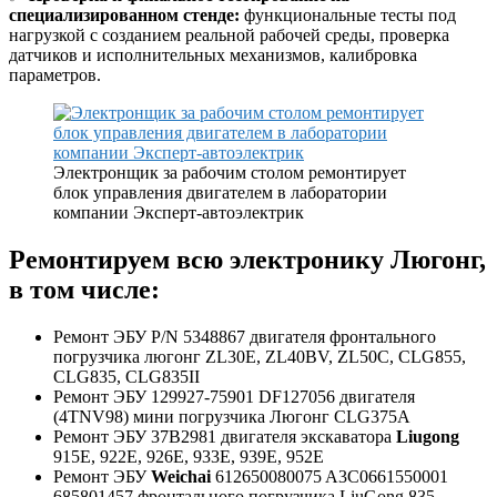
специализированном стенде:
функциональные тесты под
нагрузкой с созданием реальной рабочей среды, проверка
датчиков и исполнительных механизмов, калибровка
параметров.
Электронщик за рабочим столом ремонтирует
блок управления двигателем в лаборатории
компании Эксперт-автоэлектрик
Ремонтируем всю электронику Люгонг,
в том числе:
Ремонт ЭБУ P/N 5348867 двигателя фронтального
погрузчика люгонг ZL30E, ZL40BV, ZL50C, CLG855,
CLG835, CLG835II
Ремонт ЭБУ 129927-75901 DF127056 двигателя
(4TNV98) мини погрузчика Люгонг CLG375A
Ремонт ЭБУ 37B2981 двигателя экскаватора
Liugong
915E, 922E, 926E, 933E, 939E, 952E
Ремонт ЭБУ
Weichai
612650080075 A3C0661550001
685801457 фронтального погрузчика LiuGong 835