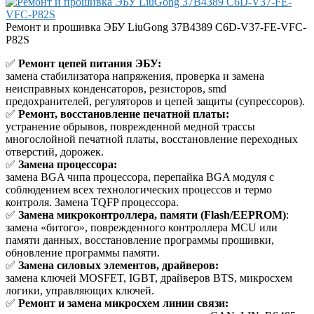
Ремонт и прошивка ЭБУ LiuGong 37B4389 C6D-V37-FE-VFC-
P82S
✅
Ремонт цепей питания ЭБУ:
замена стабилизатора напряжения, проверка и замена
неисправных конденсаторов, резисторов, smd
предохранителей, регуляторов и цепей защиты (супрессоров).
✅
Ремонт, восстановление печатной платы:
устранение обрывов, поврежденной медной трассы
многослойной печатной платы, восстановление переходных
отверстий, дорожек.
✅
Замена процессора:
замена BGA чипа процессора, перепайка BGA модуля с
соблюдением всех технологических процессов и термо
контроля. Замена TQFP процессора.
✅
Замена микроконтроллера, памяти (Flash/EEPROM)
:
замена «битого», поврежденного контроллера MCU или
памяти данных, восстановление программы прошивки,
обновление программы памяти.
✅
Замена силовых элементов, драйверов:
замена ключей MOSFET, IGBT, драйверов BTS, микросхем
логики, управляющих ключей.
✅
Ремонт и замена микросхем линии связи: