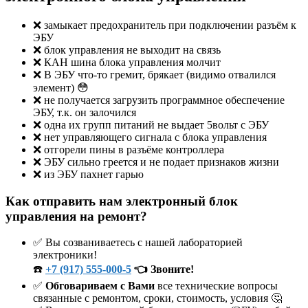
❌ замыкает предохранитель при подключении разъём к
ЭБУ
❌ блок управления не выходит на связь
❌ КАН шина блока управления молчит
❌ В ЭБУ что-то гремит, брякает (видимо отвалился
элемент) 😳
❌ не получается загрузить программное обеспечение
ЭБУ, т.к. он залочился
❌ одна их групп питаний не выдает 5вольт с ЭБУ
❌ нет управляющего сигнала с блока управления
❌ отгорели пины в разъёме контроллера
❌ ЭБУ сильно греется и не подает признаков жизни
❌ из ЭБУ пахнет гарью
Как отправить нам электронный блок
управления на ремонт?
✅ Вы созваниваетесь с нашей лабораторией
электроники!
☎️
+7 (917) 555-000-5
👈 Звоните!
✅
Обговариваем с Вами
все технические вопросы
связанные с ремонтом, сроки, стоимость, условия 🤔