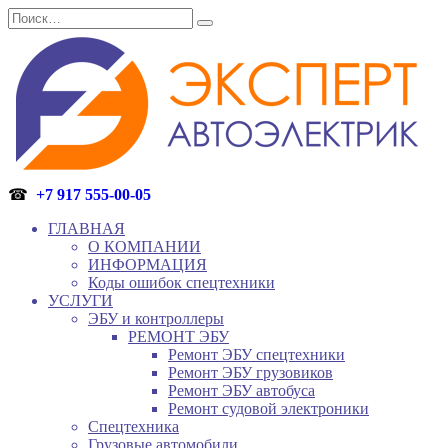
Перейти
Search
к
for:
содержанию
☎
+7 917 555-00-05
ГЛАВНАЯ
О КОМПАНИИ
ИНФОРМАЦИЯ
Коды ошибок спецтехники
УСЛУГИ
ЭБУ и контроллеры
РЕМОНТ ЭБУ
Ремонт ЭБУ спецтехники
Ремонт ЭБУ грузовиков
Ремонт ЭБУ автобуса
Ремонт судовой электроники
Спецтехника
Грузовые автомобили