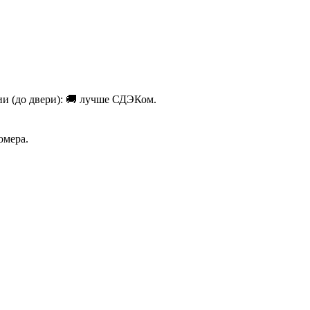
ии (до двери): 🚚 лучше СДЭКом.
омера.