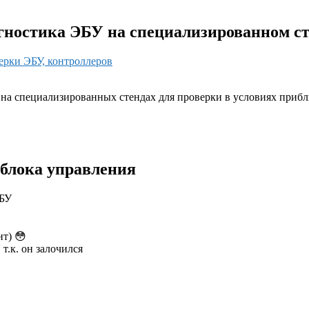
гностика ЭБУ на специализированном ст
ся на специализированных стендах для проверки в условиях при
 блока управления
ЭБУ
нт) 😳
т.к. он залочился