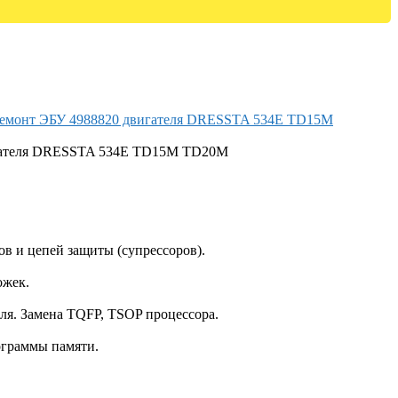
гателя DRESSTA 534E TD15M TD20M
ов и цепей защиты (супрессоров).
ожек.
ля. Замена TQFP, TSOP процессора.
ограммы памяти.