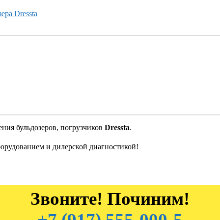
ния бульдозеров, погрузчиков
Dressta
.
орудованием и дилерской диагностикой!
Звоните! Починим!
+7 (917) 555-000-5