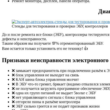
Ремонт монитора, дисплей, панели оператора.
Диа
Стенды для тестирования и проверки ЭБУ, контроллеров
До и после ремонта все блоки (ЭБУ), контроллеры тестируют
дефекты и неисправности.
Таким образом вы получаете 💯% отремонтированный ЭБУ.
Вам остается только установить его не технику! 👍
Признаки неисправности электронного
❌ замыкает предохранитель при подключении разъём к 
❌ блок управления не выходит на связь
❌ КАН шина блока управления молчит
❌ В ЭБУ что-то гремит, брякает (видимо отвалился элеме
❌ не получается загрузить программное обеспечение ЭБУ, 
❌ одна их групп питаний не выдает 5вольт с ЭБУ
❌ нет управляющего сигнала с блока управления
❌ отгорели пины в разъёме контроллера
❌ ЭБУ сильно греется и не подает признаков жизни