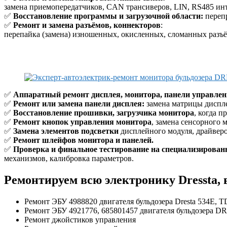
замена приемопередатчиков, CAN трансиверов, LIN, RS485 ин
✅
Восстановление программы и загрузочной области:
перепр
✅
Ремонт и замена разъёмов, коннекторов
:
перепайка (замена) изношенных, окисленных, сломанных разъём
✅
Аппаратный ремонт дисплея, монитора, панели управлен
✅
Ремонт или замена панели дисплея:
замена матрицы диспле
✅
Восстановление прошивки, загрузчика монитора
, когда 
✅
Ремонт кнопок управления монитора
, замена сенсорного 
✅
Замена элементов подсветки
дисплейного модуля, драйверо
✅
Ремонт шлейфов монитора и панелей.
✅
Проверка и финальное тестирование на специализирован
механизмов, калибровка параметров.
Ремонтируем всю электронику Dressta, 
Ремонт ЭБУ 4988820 двигателя бульдозера Dresta 534E,
Ремонт ЭБУ 4921776, 685801457 двигателя бульдозера
Ремонт джойстиков управления