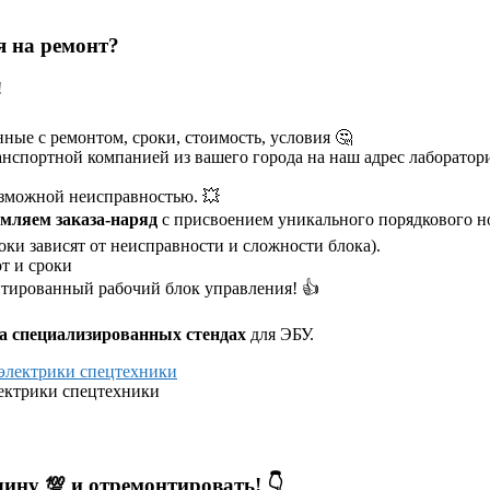
я на ремонт?
!
ные с ремонтом, сроки, стоимость, условия 🤔
нспортной компанией из вашего города на наш адрес лаборатор
зможной неисправностью. 💥
мляем заказа-наряд
с присвоением уникального порядкового н
оки зависят от неисправности и сложности блока).
т и сроки
тированный рабочий блок управления! 👍
а специализированных стендах
для ЭБУ.
лектрики спецтехники
ину 💯 и отремонтировать! 👇