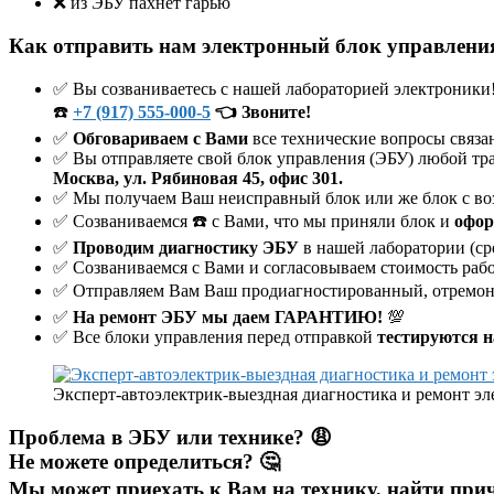
❌ из ЭБУ пахнет гарью
Как отправить нам электронный блок управлени
✅ Вы созваниваетесь с нашей лабораторией электроники
☎️
+7 (917) 555-000-5
👈 Звоните!
✅
Обговариваем с Вами
все технические вопросы связан
✅ Вы отправляете свой блок управления (ЭБУ) любой тра
Москва, ул. Рябиновая 45, офис 301.
✅ Мы получаем Ваш неисправный блок или же блок с во
✅ Созваниваемся ☎️ с Вами, что мы приняли блок и
офор
✅
Проводим диагностику ЭБУ
в нашей лаборатории (ср
✅ Созваниваемся с Вами и согласовываем стоимость рабо
✅ Отправляем Вам Ваш продиагностированный, отремон
✅
На ремонт ЭБУ мы даем ГАРАНТИЮ!
💯
✅ Все блоки управления перед отправкой
тестируются н
Эксперт-автоэлектрик-выездная диагностика и ремонт э
Проблема в ЭБУ или технике? 😩
Не можете определиться? 🤔
Мы может приехать к Вам на технику, найти прич