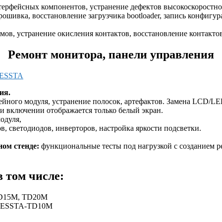
терфейсных компонентов, устранение дефектов высокоскоростно
ошивка, восстановление загрузчика bootloader, запись конфигур
ов, устранение окисления контактов, восстановление контактов
Ремонт монитора, панели управления
ия.
йного модуля, устранение полосок, артефактов. Замена LCD/LE
при включении отображается только белый экран.
модуля,
в, светодиодов, инверторов, настройка яркости подсветки.
ном стенде:
функциональные тесты под нагрузкой с созданием р
в том числе:
 TD15M, TD20M
 DRESSTA-TD10M