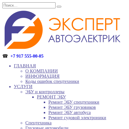
Перейти
Search
к
for:
содержанию
☎
+7 917 555-00-05
ГЛАВНАЯ
О КОМПАНИИ
ИНФОРМАЦИЯ
Коды ошибок спецтехники
УСЛУГИ
ЭБУ и контроллеры
РЕМОНТ ЭБУ
Ремонт ЭБУ спецтехники
Ремонт ЭБУ грузовиков
Ремонт ЭБУ автобуса
Ремонт судовой электроники
Спецтехника
Грузовые автомобили